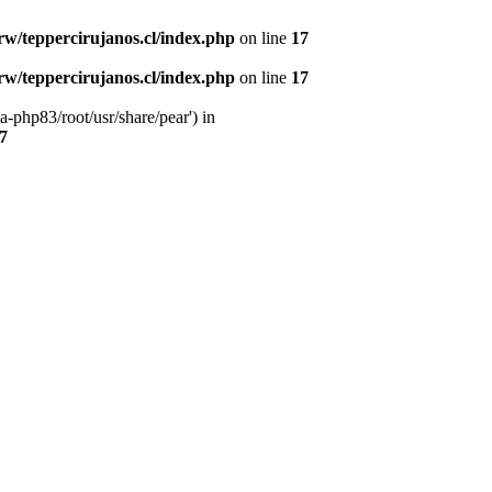
w/teppercirujanos.cl/index.php
on line
17
w/teppercirujanos.cl/index.php
on line
17
-php83/root/usr/share/pear') in
7