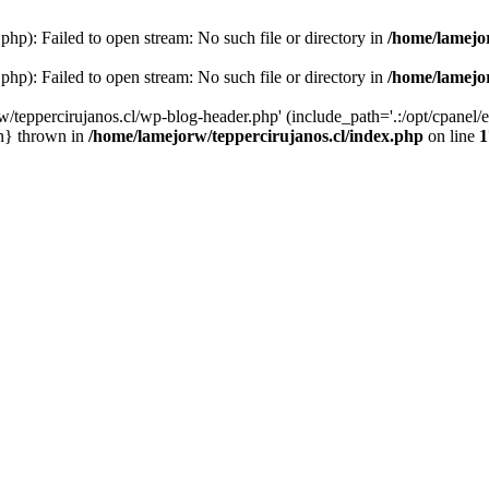
php): Failed to open stream: No such file or directory in
/home/lamejor
php): Failed to open stream: No such file or directory in
/home/lamejor
/teppercirujanos.cl/wp-blog-header.php' (include_path='.:/opt/cpanel/ea
in} thrown in
/home/lamejorw/teppercirujanos.cl/index.php
on line
1