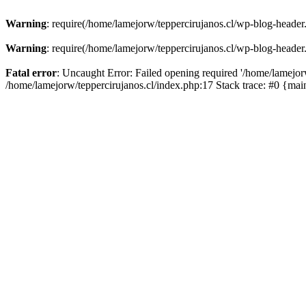
Warning
: require(/home/lamejorw/teppercirujanos.cl/wp-blog-header.
Warning
: require(/home/lamejorw/teppercirujanos.cl/wp-blog-header.
Fatal error
: Uncaught Error: Failed opening required '/home/lamejorw
/home/lamejorw/teppercirujanos.cl/index.php:17 Stack trace: #0 {ma